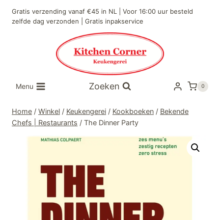
Doorgaan
Gratis verzending vanaf €45 in NL | Voor 16:00 uur besteld
naar
zelfde dag verzonden | Gratis inpakservice
inhoud
Zoeken
Menu
0
Home
/
Winkel
/
Keukengerei
/
Kookboeken
/
Bekende
Chefs | Restaurants
/
The Dinner Party