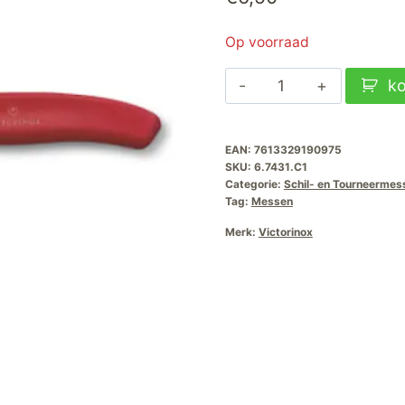
Op voorraad
Victorinox
k
Groente-
Schilmesje
EAN:
7613329190975
Swiss
SKU:
6.7431.C1
Classic-
Categorie:
Schil- en Tourneermes
Gekarteld-
Tag:
Messen
Rood-
Merk:
Victorinox
8cm
aantal