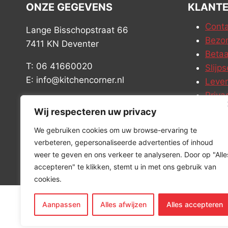
ONZE GEGEVENS
KLANTE
Conta
Lange Bisschopstraat 66
Bezor
7411 KN Deventer
Betaa
T: 06 41660020
Slijps
E: info@kitchencorner.nl
Leve
Priva
KVK: 99238381
Vacat
Wij respecteren uw privacy
BTW: NL868888989B01
We gebruiken cookies om uw browse-ervaring te
verbeteren, gepersonaliseerde advertenties of inhoud
weer te geven en ons verkeer te analyseren. Door op "Alle
accepteren" te klikken, stemt u in met ons gebruik van
cookies.
Aanpassen
Alles afwijzen
Alles accepteren