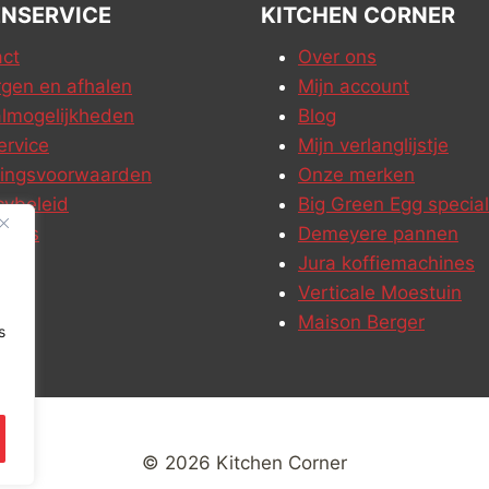
NSERVICE
KITCHEN CORNER
ct
Over ons
gen en afhalen
Mijn account
lmogelijkheden
Blog
ervice
Mijn verlanglijstje
ringsvoorwaarden
Onze merken
cybeleid
Big Green Egg special
ures
Demeyere pannen
Jura koffiemachines
Verticale Moestuin
Maison Berger
s
© 2026 Kitchen Corner