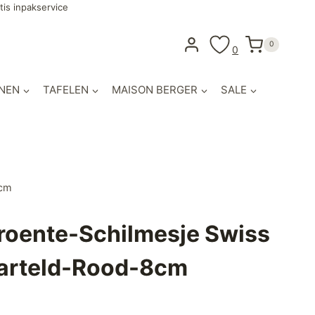
tis inpakservice
0
0
NEN
TAFELEN
MAISON BERGER
SALE
8cm
Groente-Schilmesje Swiss
arteld-Rood-8cm