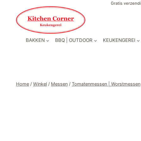
Doorgaan
Gratis verzendi
naar
inhoud
BAKKEN
BBQ | OUTDOOR
KEUKENGEREI
Home
/
Winkel
/
Messen
/
Tomatenmessen | Worstmessen