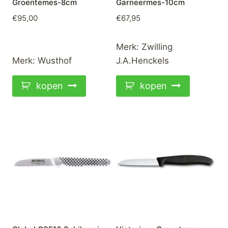
Groentemes-8cm
Garneermes-10cm
€
95,00
€
67,95
Merk:
Zwilling
Merk:
Wusthof
J.A.Henckels
kopen
kopen