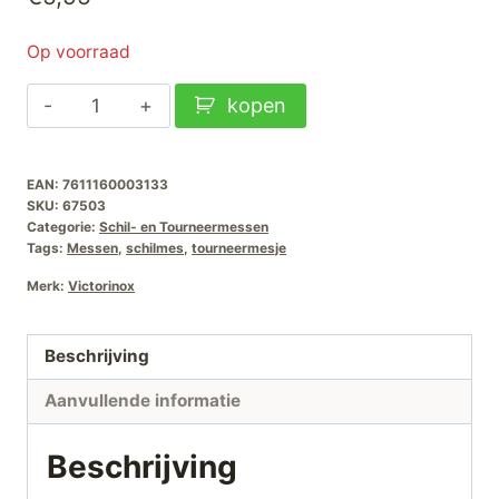
Op voorraad
Victorinox
kopen
Tourneer-
Schilmesje
EAN:
7611160003133
Swiss
SKU:
67503
Classic-
Categorie:
Schil- en Tourneermessen
Zwart
Tags:
Messen
,
schilmes
,
tourneermesje
aantal
Merk:
Victorinox
Beschrijving
Aanvullende informatie
Beschrijving