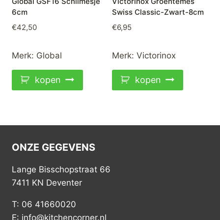
Global GSF16 Schilmesje
Victorinox Groentemes
6cm
Swiss Classic-Zwart-8cm
€
42,50
€
6,95
Merk:
Global
Merk:
Victorinox
kopen
kopen
ONZE GEGEVENS
Lange Bisschopstraat 66
7411 KN Deventer
T: 06 41660020
E: info@kitchencorner.nl