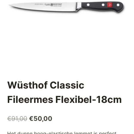
Wüsthof Classic
Fileermes Flexibel-18cm
Oorspronkelijke
Huidige
€
91,00
€
50,00
prijs
prijs
Het dunne hoog-elastische lemmet is perfect