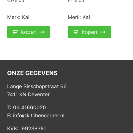
€
175,00
€
115,00
Merk:
Kai
Merk:
Kai
kopen
kopen
ONZE GEGEVENS
Lange Bisschopstraat 66
7411 KN Deventer
T: 06 41660020
E: info@kitchencorner.nl
KVK: 99238381