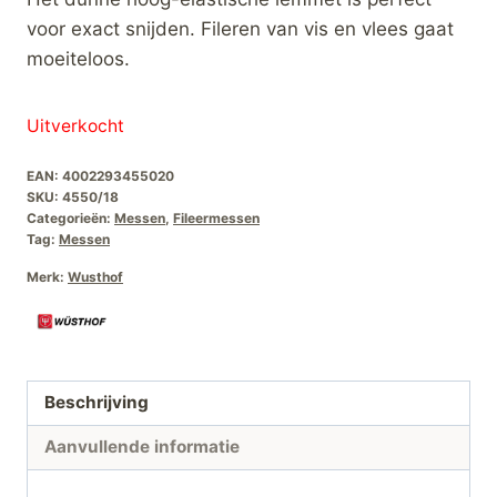
was:
is:
voor exact snijden. Fileren van vis en vlees gaat
€91,00.
€50,00.
moeiteloos.
Uitverkocht
EAN:
4002293455020
SKU:
4550/18
Categorieën:
Messen
,
Fileermessen
Tag:
Messen
Merk:
Wusthof
Beschrijving
Aanvullende informatie