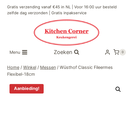
Doorgaan
Gratis verzending vanaf €45 in NL | Voor 16:00 uur besteld
naar
zelfde dag verzonden | Gratis inpakservice
inhoud
Zoeken
Menu
0
Home
/
Winkel
/
Messen
/
Wüsthof Classic Fileermes
Flexibel-18cm
Aanbieding!