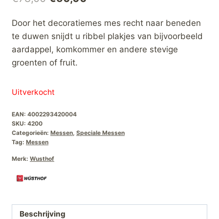
prijs
prijs
Door het decoratiemes mes recht naar beneden
was:
is:
te duwen snijdt u ribbel plakjes van bijvoorbeeld
€78,00.
€50,00.
aardappel, komkommer en andere stevige
groenten of fruit.
Uitverkocht
EAN:
4002293420004
SKU:
4200
Categorieën:
Messen
,
Speciale Messen
Tag:
Messen
Merk:
Wusthof
Beschrijving