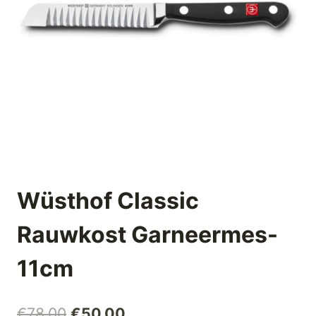
Wüsthof Classic
Rauwkost Garneermes-
11cm
Oorspronkelijke
Huidige
€
78,00
€
50,00