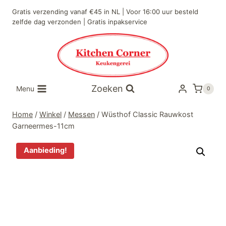
Doorgaan
Gratis verzending vanaf €45 in NL | Voor 16:00 uur besteld
naar
zelfde dag verzonden | Gratis inpakservice
inhoud
Zoeken
Menu
0
Home
/
Winkel
/
Messen
/
Wüsthof Classic Rauwkost
Garneermes-11cm
Aanbieding!