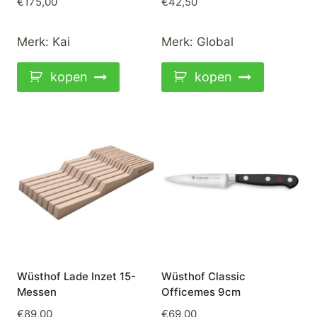
€
175,00
€
42,50
Merk:
Kai
Merk:
Global
kopen
kopen
Wüsthof Lade Inzet 15-
Wüsthof Classic
Messen
Officemes 9cm
€
89,00
€
69,00