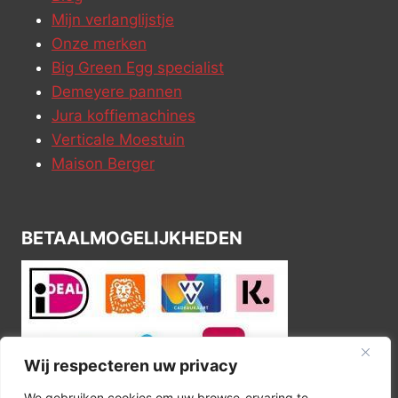
Mijn verlanglijstje
Onze merken
Big Green Egg specialist
Demeyere pannen
Jura koffiemachines
Verticale Moestuin
Maison Berger
BETAALMOGELIJKHEDEN
Wij respecteren uw privacy
We gebruiken cookies om uw browse-ervaring te