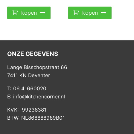
€189,00.
€139,00.
kopen
kopen
ONZE GEGEVENS
Lange Bisschopstraat 66
7411 KN Deventer
T: 06 41660020
E: info@kitchencorner.nl
KVK: 99238381
BTW: NL868888989B01