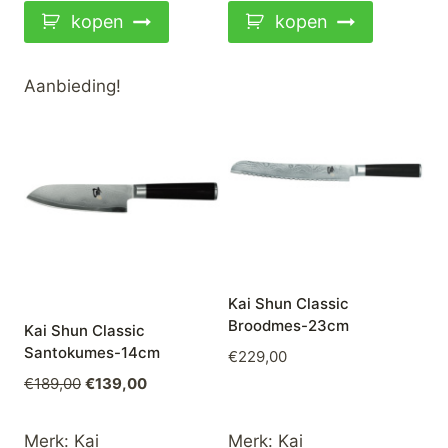
kopen
kopen
Aanbieding!
Kai Shun Classic
Broodmes-23cm
Kai Shun Classic
Santokumes-14cm
€
229,00
Oorspronkelijke
Huidige
€
189,00
€
139,00
prijs
prijs
was:
is:
Merk:
Kai
Merk:
Kai