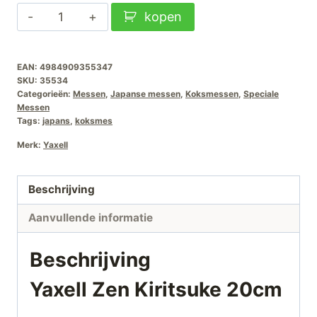
Yaxell
kopen
Zen
Kiritsuke
EAN:
4984909355347
20cm
SKU:
35534
aantal
Categorieën:
Messen
,
Japanse messen
,
Koksmessen
,
Speciale
Messen
Tags:
japans
,
koksmes
Merk:
Yaxell
Beschrijving
Aanvullende informatie
Beschrijving
Yaxell Zen Kiritsuke 20cm