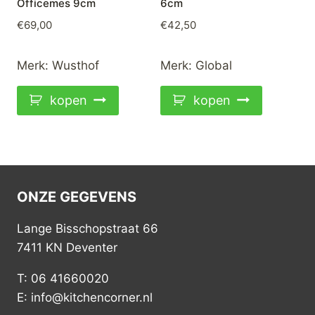
Officemes 9cm
6cm
€
69,00
€
42,50
Merk:
Wusthof
Merk:
Global
kopen
kopen
ONZE GEGEVENS
Lange Bisschopstraat 66
7411 KN Deventer
T: 06 41660020
E: info@kitchencorner.nl