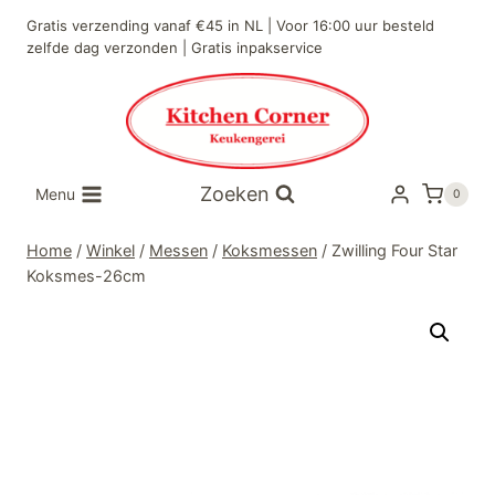
Doorgaan
Gratis verzending vanaf €45 in NL | Voor 16:00 uur besteld
naar
zelfde dag verzonden | Gratis inpakservice
inhoud
Zoeken
Menu
0
Home
/
Winkel
/
Messen
/
Koksmessen
/
Zwilling Four Star
Koksmes-26cm