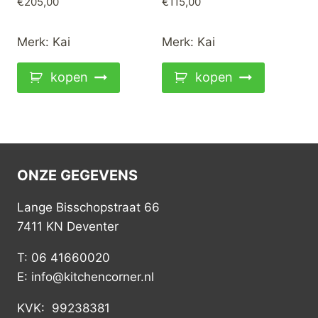
€
205,00
€
115,00
Merk:
Kai
Merk:
Kai
kopen
kopen
ONZE GEGEVENS
Lange Bisschopstraat 66
7411 KN Deventer
T: 06 41660020
E: info@kitchencorner.nl
KVK: 99238381