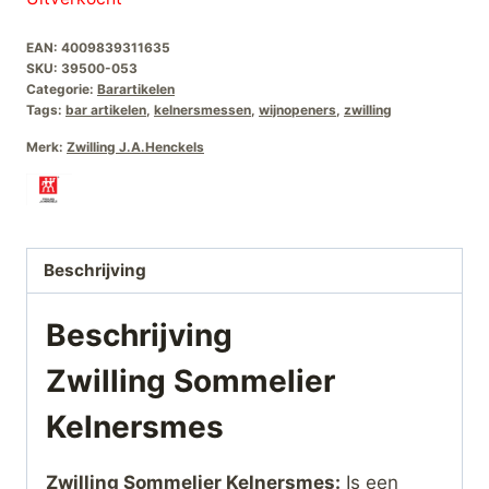
was:
is:
EAN:
4009839311635
€62,95.
€29,95.
SKU:
39500-053
Categorie:
Barartikelen
Tags:
bar artikelen
,
kelnersmessen
,
wijnopeners
,
zwilling
Merk:
Zwilling J.A.Henckels
Beschrijving
Beschrijving
Zwilling Sommelier
Kelnersmes
Zwilling Sommelier Kelnersmes:
Is een