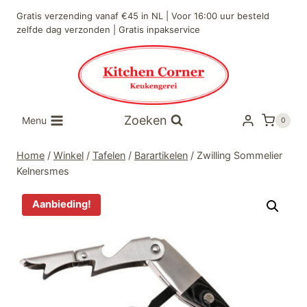
Doorgaan
Gratis verzending vanaf €45 in NL | Voor 16:00 uur besteld
naar
zelfde dag verzonden | Gratis inpakservice
inhoud
Zoeken
Menu
0
Home
/
Winkel
/
Tafelen
/
Barartikelen
/
Zwilling Sommelier
Kelnersmes
Aanbieding!