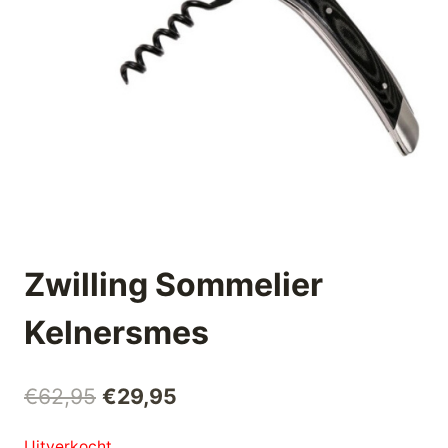
Zwilling Sommelier
Kelnersmes
Oorspronkelijke
Huidige
€
62,95
€
29,95
prijs
prijs
Uitverkocht