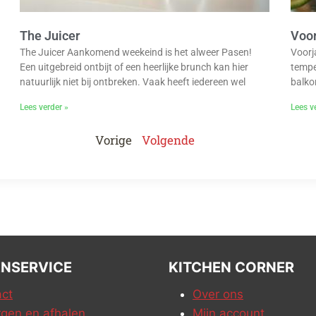
The Juicer
Voor
The Juicer Aankomend weekeind is het alweer Pasen!
Voorja
Een uitgebreid ontbijt of een heerlijke brunch kan hier
temper
natuurlijk niet bij ontbreken. Vaak heeft iedereen wel
balko
Lees verder »
Lees v
Vorige
Volgende
NSERVICE
KITCHEN CORNER
ct
Over ons
gen en afhalen
Mijn account