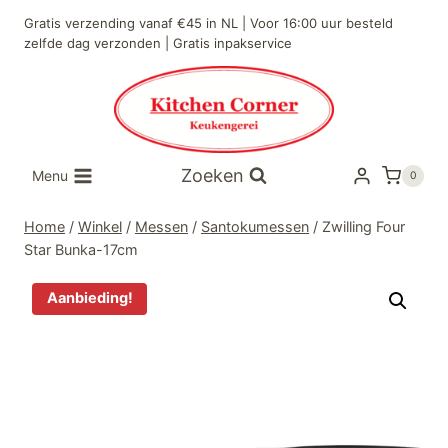
Doorgaan
Gratis verzending vanaf €45 in NL | Voor 16:00 uur besteld
naar
zelfde dag verzonden | Gratis inpakservice
inhoud
Zoeken
Menu
0
Home
/
Winkel
/
Messen
/
Santokumessen
/
Zwilling Four
Star Bunka-17cm
Aanbieding!