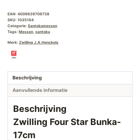
Star
EAN:
4009839706738
Bunka-
SKU:
1035164
17cm
Categorie:
Santokumessen
aantal
Tags:
Messen
,
santoku
Merk:
Zwilling J.A.Henckels
Beschrijving
Aanvullende informatie
Beschrijving
Zwilling Four Star Bunka-
17cm