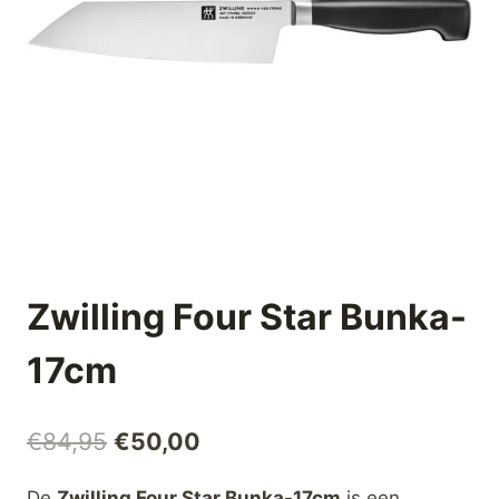
Zwilling Four Star Bunka-
17cm
Oorspronkelijke
Huidige
€
84,95
€
50,00
prijs
prijs
De
Zwilling Four Star Bunka-17cm
is een