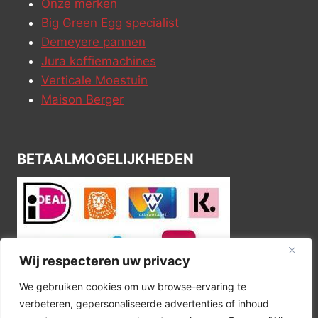
Onze merken
Big Green Egg specialist
Demeyere pannen
Jura koffiemachines
Verticale Moestuin
Maison Berger
BETAALMOGELIJKHEDEN
Wij respecteren uw privacy
We gebruiken cookies om uw browse-ervaring te
verbeteren, gepersonaliseerde advertenties of inhoud