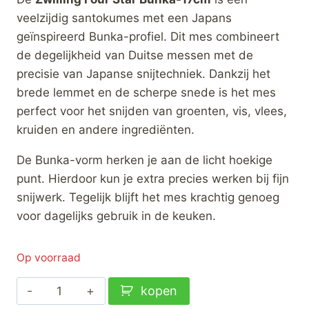
was:
is:
veelzijdig santokumes met een Japans
€84,95.
€50,00.
geïnspireerd Bunka-profiel. Dit mes combineert
de degelijkheid van Duitse messen met de
precisie van Japanse snijtechniek. Dankzij het
brede lemmet en de scherpe snede is het mes
perfect voor het snijden van groenten, vis, vlees,
kruiden en andere ingrediënten.
De Bunka-vorm herken je aan de licht hoekige
punt. Hierdoor kun je extra precies werken bij fijn
snijwerk. Tegelijk blijft het mes krachtig genoeg
voor dagelijks gebruik in de keuken.
Op voorraad
Zwilling
kopen
Four