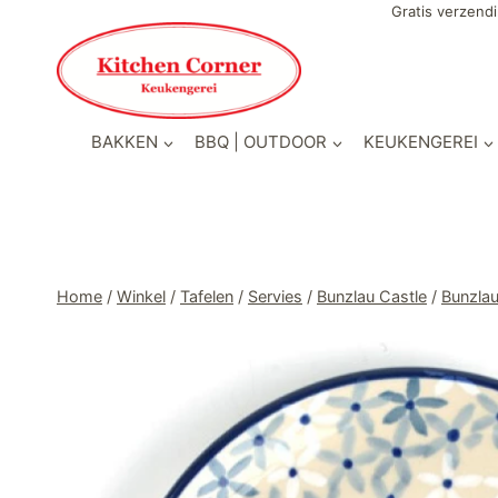
Doorgaan
Gratis verzendi
naar
inhoud
BAKKEN
BBQ | OUTDOOR
KEUKENGEREI
Home
/
Winkel
/
Tafelen
/
Servies
/
Bunzlau Castle
/
Bunzlau