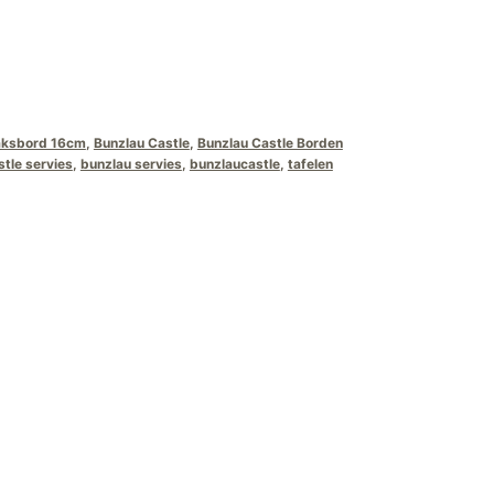
aksbord 16cm
,
Bunzlau Castle
,
Bunzlau Castle Borden
stle servies
,
bunzlau servies
,
bunzlaucastle
,
tafelen