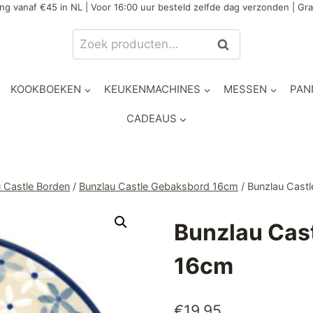
ng vanaf €45 in NL | Voor 16:00 uur besteld zelfde dag verzonden | Gra
Zoeken
Zoeken
naar:
KOOKBOEKEN
KEUKENMACHINES
MESSEN
PAN
CADEAUS
 Castle Borden
/
Bunzlau Castle Gebaksbord 16cm
/
Bunzlau Cast
Bunzlau Cas
16cm
€
19,95