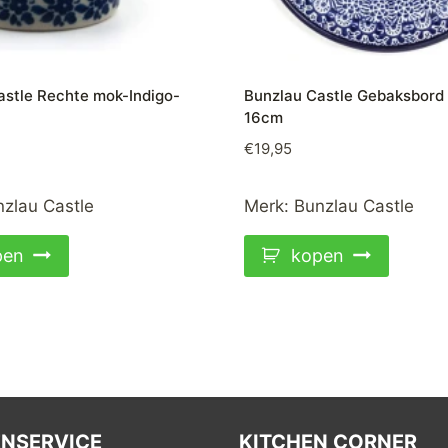
astle Rechte mok-Indigo-
Bunzlau Castle Gebaksbord
16cm
€
19,95
zlau Castle
Merk:
Bunzlau Castle
pen
kopen
NSERVICE
KITCHEN CORNER