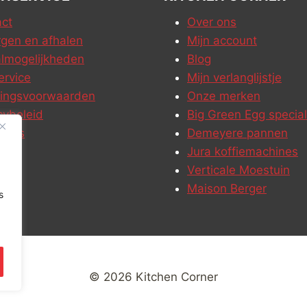
ct
Over ons
gen en afhalen
Mijn account
lmogelijkheden
Blog
ervice
Mijn verlanglijstje
ringsvoorwaarden
Onze merken
cybeleid
Big Green Egg special
ures
Demeyere pannen
Jura koffiemachines
Verticale Moestuin
Maison Berger
s
© 2026 Kitchen Corner