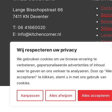
Conta
Lange Bisschopstraat 66
Bezor
7411 KN Deventer
Betaa
T: 06 41660020
Slijps
E: info@kitchencorner.nl
Leve
Priva
KVK: 99238381
Vacat
Wij respecteren uw privacy
BTW: NL868888989B01
We gebruiken cookies om uw browse-ervaring te
verbeteren, gepersonaliseerde advertenties of inhoud
weer te geven en ons verkeer te analyseren. Door op "Alle
accepteren" te klikken, stemt u in met ons gebruik van
cookies.
Aanpassen
Alles afwijzen
Alles accepteren