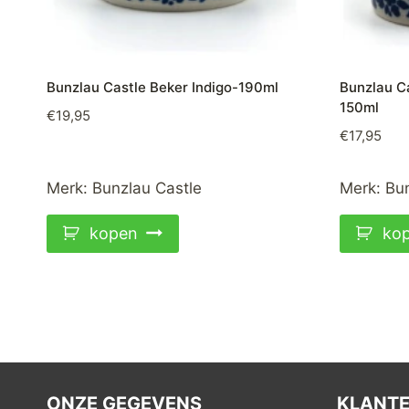
Bunzlau Castle Beker Indigo-190ml
Bunzlau C
150ml
€
19,95
€
17,95
Merk:
Bunzlau Castle
Merk:
Bun
kopen
ko
ONZE GEGEVENS
KLANTE