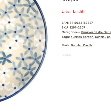
Uitverkocht
EAN:
8719614157827
SKU:
1261-2607
Categorieën:
Bunzlau Castle Geb
Tags:
bunzlau borden
,
bunzlau ca
Merk:
Bunzlau Castle