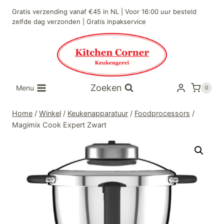
Doorgaan
Gratis verzending vanaf €45 in NL | Voor 16:00 uur besteld
naar
zelfde dag verzonden | Gratis inpakservice
inhoud
Zoeken
Menu
0
Home
/
Winkel
/
Keukenapparatuur
/
Foodprocessors
/
Magimix Cook Expert Zwart