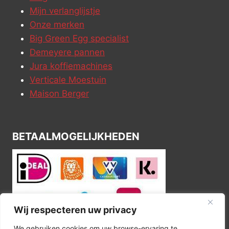
Mijn verlanglijstje
Onze merken
Big Green Egg specialist
Demeyere pannen
Jura koffiemachines
Verticale Moestuin
Maison Berger
BETAALMOGELIJKHEDEN
Wij respecteren uw privacy
We gebruiken cookies om uw browse-ervaring te