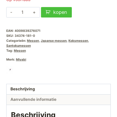
Miyabi
kopen
5000MCD-
Santoku-
EAN:
4009839276071
18cm
SKU:
34374-181-0
aantal
Categorieën:
Messen
,
Japanse messen
,
Koksmessen
,
Santokumessen
Tag:
Messen
Merk:
Miyabi
Beschrijving
Aanvullende informatie
Beschrijving