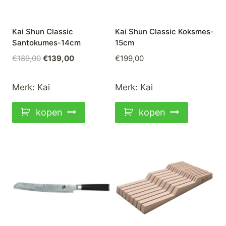
Kai Shun Classic
Kai Shun Classic Koksmes-
Santokumes-14cm
15cm
Oorspronkelijke
Huidige
€
189,00
€
139,00
€
199,00
prijs
prijs
was:
is:
Merk:
Kai
Merk:
Kai
€189,00.
€139,00.
kopen
kopen