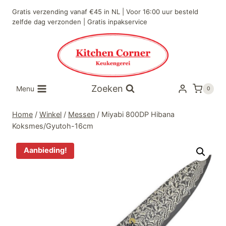
Doorgaan
Gratis verzending vanaf €45 in NL | Voor 16:00 uur besteld
naar
zelfde dag verzonden | Gratis inpakservice
inhoud
Zoeken
Menu
0
Home
/
Winkel
/
Messen
/
Miyabi 800DP Hibana
Koksmes/Gyutoh-16cm
Aanbieding!