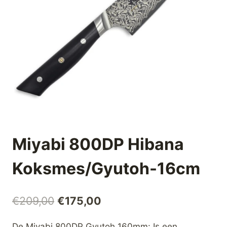
Miyabi 800DP Hibana
Koksmes/Gyutoh-16cm
Oorspronkelijke
Huidige
€
209,00
€
175,00
prijs
prijs
De Miyabi 800DP Gyutoh 160mm: Is een