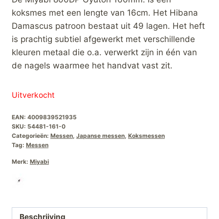
was:
is:
koksmes met een lengte van 16cm. Het Hibana
€209,00.
€175,00.
Damascus patroon bestaat uit 49 lagen. Het heft
is prachtig subtiel afgewerkt met verschillende
kleuren metaal die o.a. verwerkt zijn in één van
de nagels waarmee het handvat vast zit.
Uitverkocht
EAN:
4009839521935
SKU:
54481-161-0
Categorieën:
Messen
,
Japanse messen
,
Koksmessen
Tag:
Messen
Merk:
Miyabi
Beschrijving