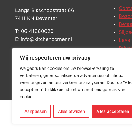
Conta
Lange Bisschopstraat 66
Bezor
7411 KN Deventer
Betaa
T: 06 41660020
Slijps
E: info@kitchencorner.nl
Leve
Priva
KVK: 99238381
Vacat
Wij respecteren uw privacy
BTW: NL868888989B01
We gebruiken cookies om uw browse-ervaring te
verbeteren, gepersonaliseerde advertenties of inhoud
weer te geven en ons verkeer te analyseren. Door op "Alle
accepteren" te klikken, stemt u in met ons gebruik van
cookies.
Aanpassen
Alles afwijzen
Alles accepteren