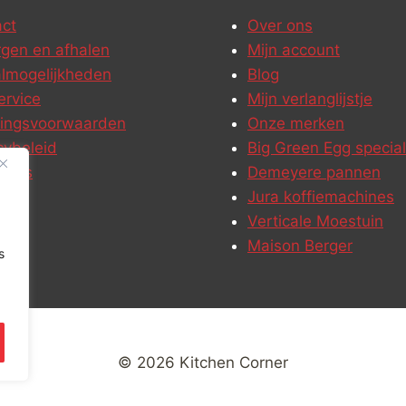
ct
Over ons
gen en afhalen
Mijn account
lmogelijkheden
Blog
ervice
Mijn verlanglijstje
ringsvoorwaarden
Onze merken
cybeleid
Big Green Egg special
ures
Demeyere pannen
Jura koffiemachines
Verticale Moestuin
Maison Berger
s
© 2026 Kitchen Corner