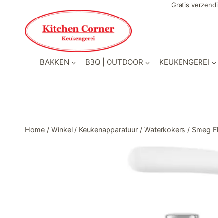
Doorgaan
Gratis verzendi
naar
inhoud
BAKKEN
BBQ | OUTDOOR
KEUKENGEREI
Home
/
Winkel
/
Keukenapparatuur
/
Waterkokers
/
Smeg Flu