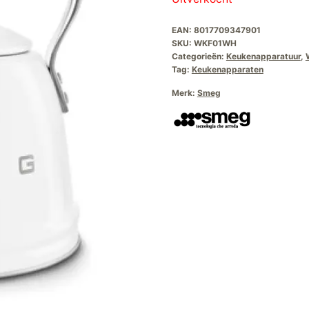
EAN:
8017709347901
SKU:
WKF01WH
Categorieën:
Keukenapparatuur
,
Tag:
Keukenapparaten
Merk:
Smeg