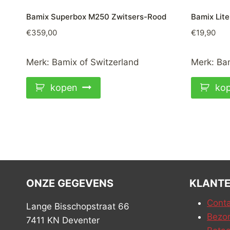
Bamix Superbox M250 Zwitsers-Rood
Bamix Lit
€
359,00
€
19,90
Merk:
Bamix of Switzerland
Merk:
Bam
kopen
ko
ONZE GEGEVENS
KLANTE
Conta
Lange Bisschopstraat 66
Bezor
7411 KN Deventer