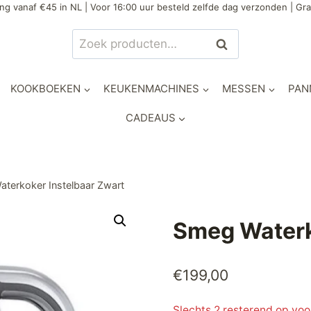
ng vanaf €45 in NL | Voor 16:00 uur besteld zelfde dag verzonden | Gra
Zoeken
Zoeken
naar:
KOOKBOEKEN
KEUKENMACHINES
MESSEN
PAN
CADEAUS
terkoker Instelbaar Zwart
Smeg Waterk
€
199,00
Slechts 2 resterend op vo