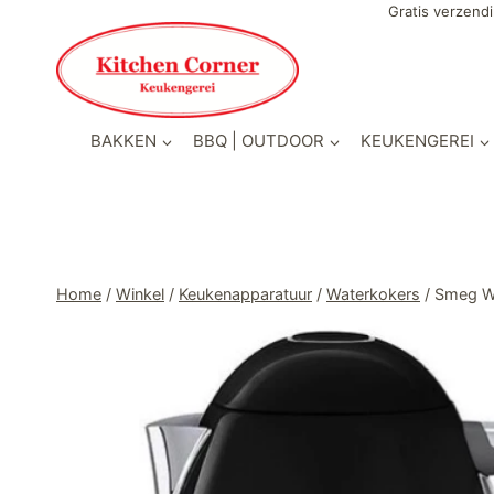
Doorgaan
Gratis verzendi
naar
inhoud
BAKKEN
BBQ | OUTDOOR
KEUKENGEREI
Home
/
Winkel
/
Keukenapparatuur
/
Waterkokers
/
Smeg Wa