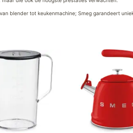
, maar die ook de hoogste prestaties verwachten.
 van blender tot keukenmachine; Smeg garandeert uniek