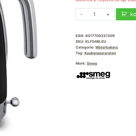
Smeg
k
Waterkoker
Instelbaar
EAN:
8017709231309
Zwart
SKU:
KLF04BLEU
aantal
Categorie:
Waterkokers
Tag:
Keukenapparaten
Merk:
Smeg