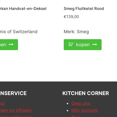
erkan Handvat-en-Deksel
Smeg Fluitketel Rood
€
139,00
ix of Switzerland
Merk:
Smeg
pen
kopen
NSERVICE
KITCHEN CORNER
ct
Over ons
gen en afhalen
Mijn account