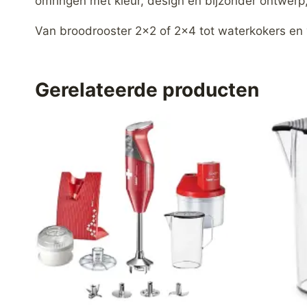
omringen met kleur, design en bijzonder ontwerp
Van broodrooster 2×2 of 2×4 tot waterkokers en
Gerelateerde producten