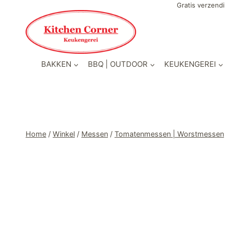
Doorgaan
Gratis verzendi
naar
inhoud
BAKKEN
BBQ | OUTDOOR
KEUKENGEREI
Home
/
Winkel
/
Messen
/
Tomatenmessen | Worstmessen