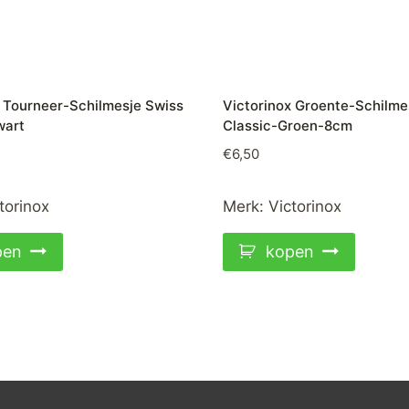
x Tourneer-Schilmesje Swiss
Victorinox Groente-Schilme
wart
Classic-Groen-8cm
€
6,50
torinox
Merk:
Victorinox
pen
kopen