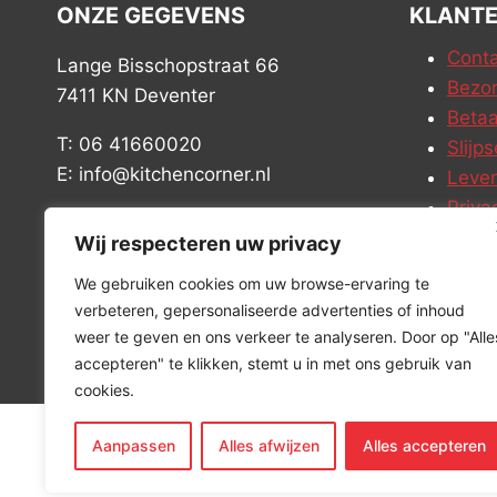
ONZE GEGEVENS
KLANTE
Conta
Lange Bisschopstraat 66
Bezor
7411 KN Deventer
Betaa
T: 06 41660020
Slijps
E: info@kitchencorner.nl
Leve
Priva
KVK: 99238381
Vacat
Wij respecteren uw privacy
BTW: NL868888989B01
We gebruiken cookies om uw browse-ervaring te
verbeteren, gepersonaliseerde advertenties of inhoud
weer te geven en ons verkeer te analyseren. Door op "Alle
accepteren" te klikken, stemt u in met ons gebruik van
cookies.
Aanpassen
Alles afwijzen
Alles accepteren