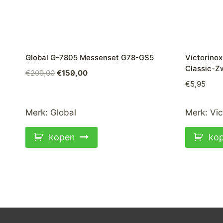
Global G-7805 Messenset G78-GS5
Victorino
Classic-Z
Oorspronkelijke
Huidige
€
209,00
€
159,00
€
5,95
prijs
prijs
was:
is:
€209,00.
€159,00.
Merk:
Global
Merk:
Vic
kopen
ko