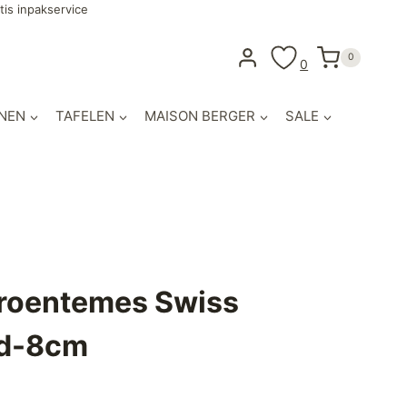
tis inpakservice
0
0
NEN
TAFELEN
MAISON BERGER
SALE
Groentemes Swiss
od-8cm