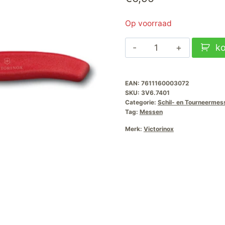
Op voorraad
Victorinox
k
Groentemes
Swiss
EAN:
7611160003072
Classic-
SKU:
3V6.7401
Rood-
Categorie:
Schil- en Tourneermes
8cm
Tag:
Messen
aantal
Merk:
Victorinox