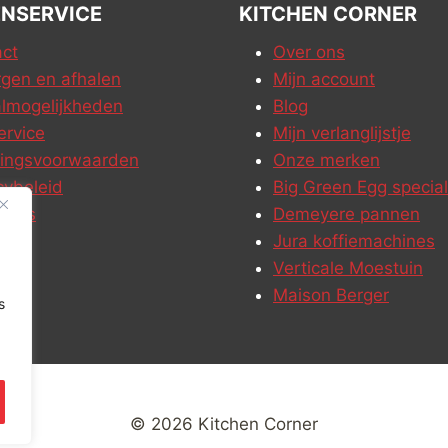
NSERVICE
KITCHEN CORNER
ct
Over ons
gen en afhalen
Mijn account
lmogelijkheden
Blog
ervice
Mijn verlanglijstje
ringsvoorwaarden
Onze merken
cybeleid
Big Green Egg special
ures
Demeyere pannen
Jura koffiemachines
Verticale Moestuin
Maison Berger
s
© 2026 Kitchen Corner