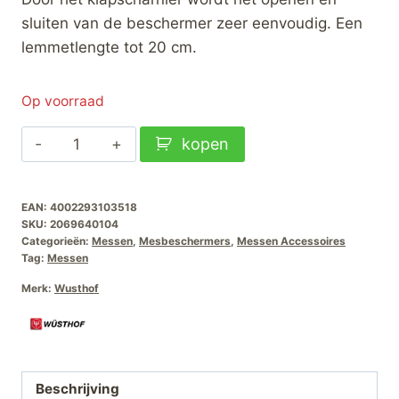
sluiten van de beschermer zeer eenvoudig. Een
lemmetlengte tot 20 cm.
Op voorraad
Wüsthof
kopen
Magnetische
Mesbeschermer
EAN:
4002293103518
4
SKU:
2069640104
aantal
Categorieën:
Messen
,
Mesbeschermers
,
Messen Accessoires
Tag:
Messen
Merk:
Wusthof
Beschrijving