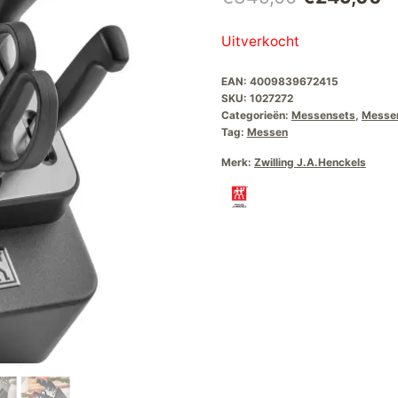
prijs
pr
Uitverkocht
was:
is
EAN:
4009839672415
€349,00.
€
SKU:
1027272
Categorieën:
Messensets
,
Messe
Tag:
Messen
Merk:
Zwilling J.A.Henckels