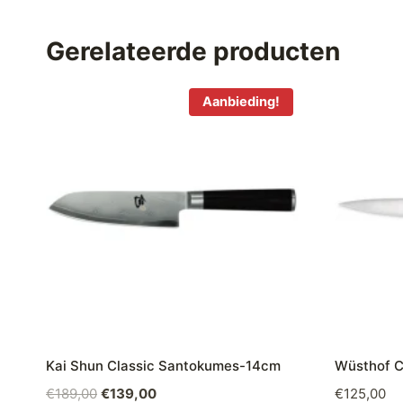
Gerelateerde producten
Aanbieding!
Kai Shun Classic Santokumes-14cm
Wüsthof C
Oorspronkelijke
Huidige
€
189,00
€
139,00
€
125,00