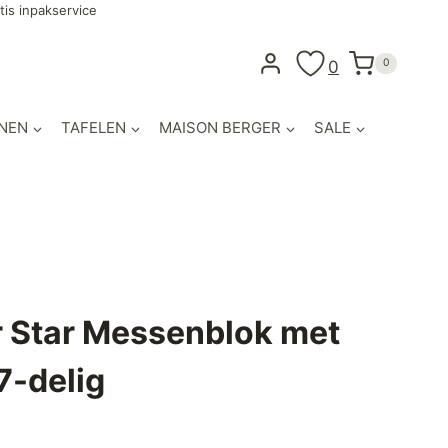
tis inpakservice
0
0
NEN
TAFELEN
MAISON BERGER
SALE
r Star Messenblok met
7-delig
lijke
uidige