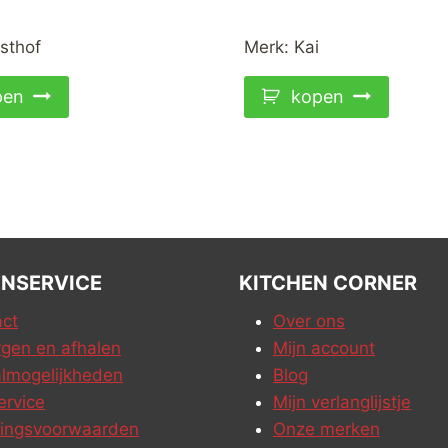
sthof
Merk:
Kai
pen
kopen
NSERVICE
KITCHEN CORNER
ct
Over ons
gen en afhalen
Mijn account
lmogelijkheden
Blog
ervice
Mijn verlanglijstje
ringsvoorwaarden
Onze merken