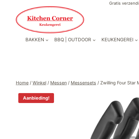
Doorgaan
Gratis verzendi
naar
inhoud
BAKKEN
BBQ | OUTDOOR
KEUKENGEREI
Home
/
Winkel
/
Messen
/
Messensets
/
Zwilling Four Star
Aanbieding!