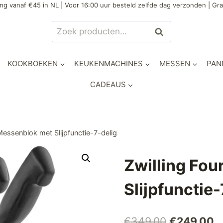
ng vanaf €45 in NL | Voor 16:00 uur besteld zelfde dag verzonden | Gra
Zoeken
Zoeken
naar:
KOOKBOEKEN
KEUKENMACHINES
MESSEN
PAN
CADEAUS
 Messenblok met Slijpfunctie-7-delig
Zwilling Fou
Slijpfunctie-
Oorspronke
H
€
349,00
€
249,00