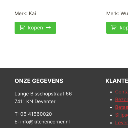
prijs
prijs
was:
is:
Merk:
Kai
Merk:
Wu
€189,00.
€139,00.
kopen
ko
ONZE GEGEVENS
KLANTE
Conta
Lange Bisschopstraat 66
Bezor
7411 KN Deventer
Betaa
T: 06 41660020
Slijps
E: info@kitchencorner.nl
Leve