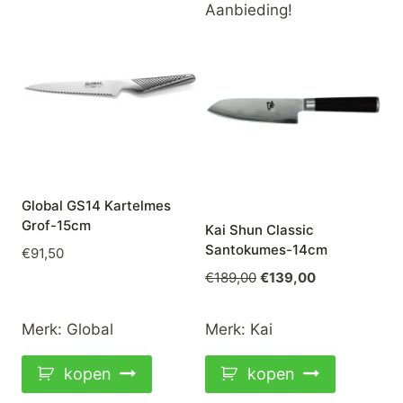
Aanbieding!
Global GS14 Kartelmes
Grof-15cm
Kai Shun Classic
Santokumes-14cm
€
91,50
Oorspronkelijke
Huidige
€
189,00
€
139,00
prijs
prijs
was:
is:
Merk:
Global
Merk:
Kai
€189,00.
€139,00.
kopen
kopen