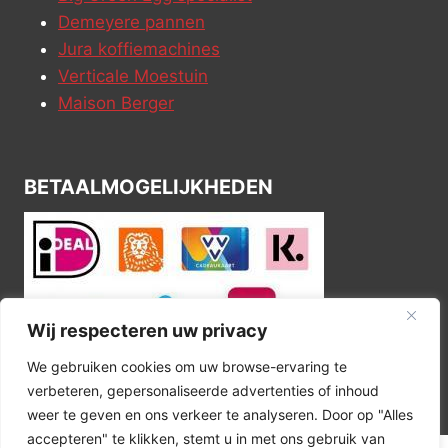
Demeyere pannen
Jura koffiemachines
Verticale Moestuin
Maison Berger
BETAALMOGELIJKHEDEN
Wij respecteren uw privacy
We gebruiken cookies om uw browse-ervaring te
verbeteren, gepersonaliseerde advertenties of inhoud
weer te geven en ons verkeer te analyseren. Door op "Alles
accepteren" te klikken, stemt u in met ons gebruik van