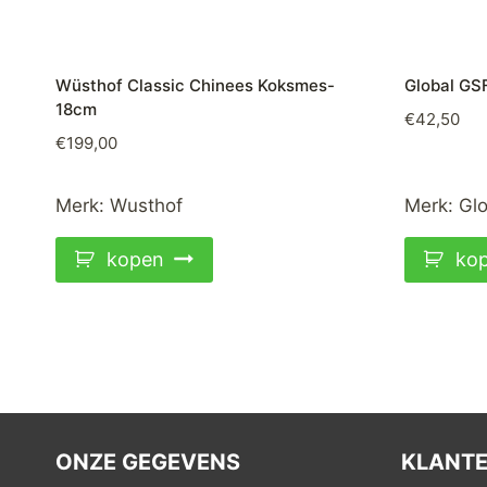
Wüsthof Classic Chinees Koksmes-
Global GS
18cm
€
42,50
€
199,00
Merk:
Wusthof
Merk:
Glo
kopen
ko
ONZE GEGEVENS
KLANTE