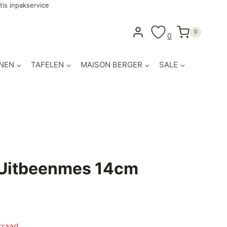
tis inpakservice
0
0
NEN
TAFELEN
MAISON BERGER
SALE
o Uitbeenmes 14cm
rraad