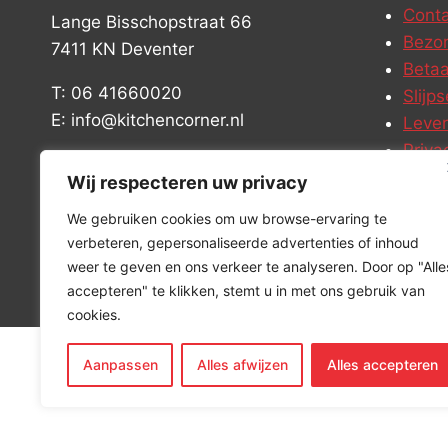
Conta
Lange Bisschopstraat 66
Bezor
7411 KN Deventer
Betaa
T: 06 41660020
Slijps
E: info@kitchencorner.nl
Leve
Priva
KVK: 99238381
Vacat
Wij respecteren uw privacy
BTW: NL868888989B01
We gebruiken cookies om uw browse-ervaring te
verbeteren, gepersonaliseerde advertenties of inhoud
weer te geven en ons verkeer te analyseren. Door op "Alle
accepteren" te klikken, stemt u in met ons gebruik van
cookies.
Aanpassen
Alles afwijzen
Alles accepteren