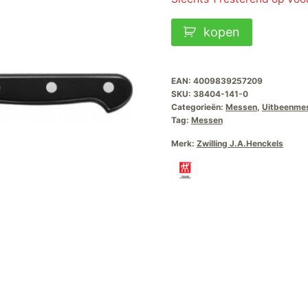
Zwilling
kopen
Pro
Uitbeenmes
14cm
EAN:
4009839257209
SKU:
38404-141-0
aantal
Categorieën:
Messen
,
Uitbeenme
Tag:
Messen
Merk:
Zwilling J.A.Henckels