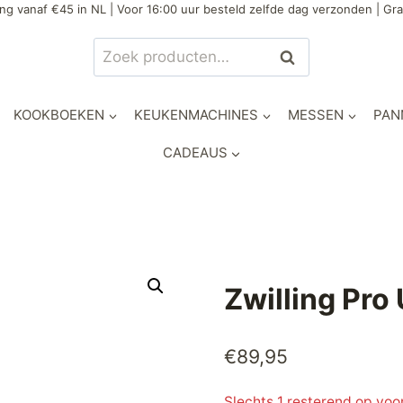
ng vanaf €45 in NL | Voor 16:00 uur besteld zelfde dag verzonden | Gra
Zoeken
Zoeken
naar:
KOOKBOEKEN
KEUKENMACHINES
MESSEN
PAN
CADEAUS
Zwilling Pr
€
89,95
Slechts 1 resterend op voo