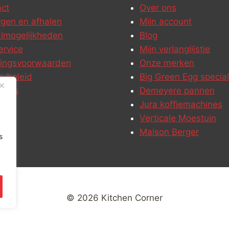
ct
Over ons
gen en afhalen
Mijn account
lmogelijkheden
Blog
ervice
Mijn verlanglijstje
ringsvoorwaarden
Onze merken
cybeleid
Big Green Egg special
ures
Demeyere pannen
Jura koffiemachines
Verticale Moestuin
Maison Berger
s
© 2026 Kitchen Corner