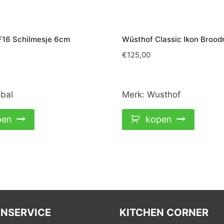
F16 Schilmesje 6cm
Wüsthof Classic Ikon Bro
€
125,00
bal
Merk:
Wusthof
pen
kopen
NSERVICE
KITCHEN CORNER