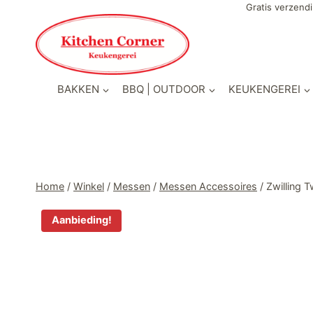
Doorgaan
Gratis verzendi
naar
inhoud
BAKKEN
BBQ | OUTDOOR
KEUKENGEREI
Home
/
Winkel
/
Messen
/
Messen Accessoires
/
Zwilling 
Aanbieding!