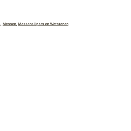
95.
s
,
Messen
,
Messenslijpers en Wetstenen