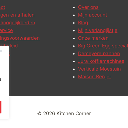
ct
Over ons
gen en afhalen
Mijn account
lmogelijkheden
Blog
ervice
Mijn verlanglijstje
ringsvoorwaarden
Onze merken
cybeleid
Big Green Egg special
ures
Demeyere pannen
Jura koffiemachines
Verticale Moestuin
Maison Berger
s
© 2026 Kitchen Corner