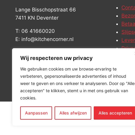
Conta
Lange Bisschopstraat 66
Bezor
7411 KN Deventer
Betaa
T: 06 41660020
Slijps
E: info@kitchencorner.nl
Leve
Priva
KVK: 99238381
Vacat
Wij respecteren uw privacy
BTW: NL868888989B01
We gebruiken cookies om uw browse-ervaring te
verbeteren, gepersonaliseerde advertenties of inhoud
weer te geven en ons verkeer te analyseren. Door op "Alle
accepteren" te klikken, stemt u in met ons gebruik van
cookies.
Aanpassen
Alles afwijzen
Alles accepteren