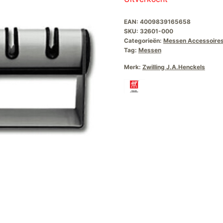
was:
is:
EAN:
4009839165658
€41,95.
€29,
SKU:
32601-000
Categorieën:
Messen Accessoire
Tag:
Messen
Merk:
Zwilling J.A.Henckels