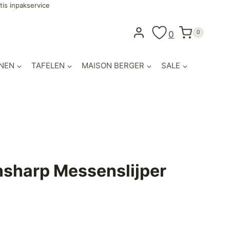
tis inpakservice
0
0
NEN
TAFELEN
MAISON BERGER
SALE
nsharp Messenslijper
ijke
ige