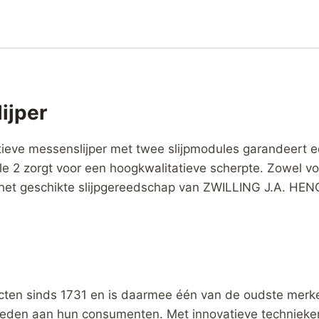
ijper
ieve messenslijper met twee slijpmodules garandeert een
e 2 zorgt voor een hoogkwalitatieve scherpte. Zowel vo
Met het geschikte slijpgereedschap van ZWILLING J.A. H
cten sinds 1731 en is daarmee één van de oudste merk
ieden aan hun consumenten. Met innovatieve technieke