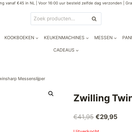
ng vanaf €45 in NL | Voor 16:00 uur besteld zelfde dag verzonden | Gra
Zoeken
Zoeken
naar:
KOOKBOEKEN
KEUKENMACHINES
MESSEN
PAN
CADEAUS
Twinsharp Messenslijper
Zwilling Twi
Oorspronkel
Huid
€
41,95
€
29,95
prijs
prijs
Uitverkocht