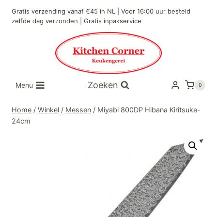
Doorgaan
Gratis verzending vanaf €45 in NL | Voor 16:00 uur besteld
naar
zelfde dag verzonden | Gratis inpakservice
inhoud
Zoeken
Menu
0
Home
/
Winkel
/
Messen
/
Miyabi 800DP Hibana Kiritsuke-
24cm