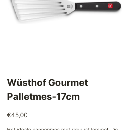
Wüsthof Gourmet
Palletmes-17cm
€
45,00
Het ideale pannenmes met robuust lemmet. De